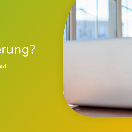
erung?
und