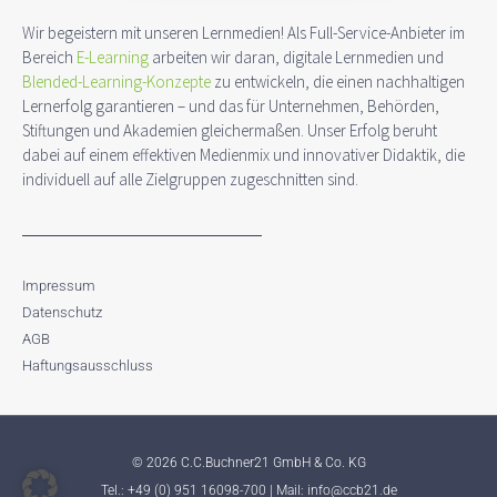
Wir begeistern mit unseren Lernmedien! Als Full-Service-Anbieter im
Bereich
E-Learning
arbeiten wir daran, digitale Lernmedien und
Blended-Learning-Konzepte
zu entwickeln, die einen nachhaltigen
Lernerfolg garantieren – und das für Unternehmen, Behörden,
Stiftungen und Akademien gleichermaßen. Unser Erfolg beruht
dabei auf einem effektiven Medienmix und innovativer Didaktik, die
individuell auf alle Zielgruppen zugeschnitten sind.
Impressum
Datenschutz
AGB
Haftungsausschluss
© 2026 C.C.Buchner21 GmbH & Co. KG
Tel.:
+49 (0) 951 16098-700
| Mail:
info@ccb21.de