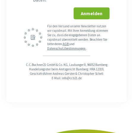
Anmelden
Für den Versand unserer Newsletter nutzen
wir rapidmail. Mit Ihrer Anmeldung stimmen
Sie zu, dass die eingegebenen Daten an
rapidmail übermittelt werden. Beachten Sie
bitte deren
AGB
und
Datenschutzbestimmungen
.
C.C.Buchner21 GmbH & Co. KG, Laubanger 8, 96052 Bamberg
Handelsregister beim Amtsgericht Bamberg: HRA 12319,
Geschäftsführer Andreas Gerster & Christopher Schell
E-Mail: info@ccb21.de