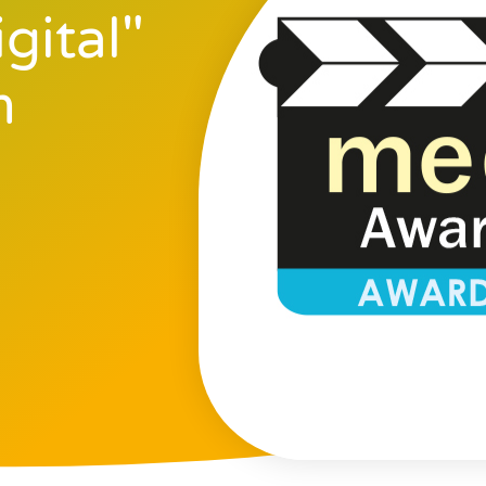
gital"
m